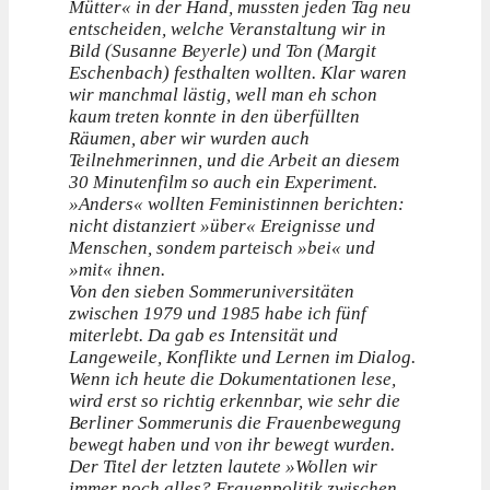
Mütter« in der Hand, mussten jeden Tag neu
entscheiden, welche Veranstaltung wir in
Bild (Susanne Beyerle) und Ton (Margit
Eschenbach) festhalten wollten. Klar waren
wir manchmal lästig, well man eh schon
kaum treten konnte in den überfüllten
Räumen, aber wir wurden auch
Teilnehmerinnen, und die Arbeit an diesem
30 Minutenfilm so auch ein Experiment.
»Anders« wollten Feministinnen berichten:
nicht distanziert »über« Ereignisse und
Menschen, sondem parteisch »bei« und
»mit« ihnen.
Von den sieben Sommeruniversitäten
zwischen 1979 und 1985 habe ich fünf
miterlebt. Da gab es Intensität und
Langeweile, Konflikte und Lernen im Dialog.
Wenn ich heute die Dokumentationen lese,
wird erst so richtig erkennbar, wie sehr die
Berliner Sommerunis die Frauenbewegung
bewegt haben und von ihr bewegt wurden.
Der Titel der letzten lautete »Wollen wir
immer noch alles? Frauenpolitik zwischen